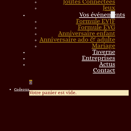
Joutes Connectées
Jeux
Vos événements
Formule EVJF
Formule EVG
Anniversaire enfant
Anniversaire ado & adulte
Mariage
Taverne
Entreprises
Actus
Contact
0
Cadeaux
Votre panier est vide.