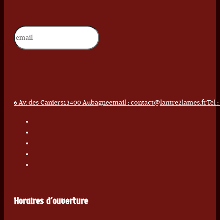
6 Av. des Caniers
13400 Aubagne
email : contact@lantre2lames.fr
Tel 
Horaires d'ouverture