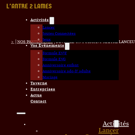
Activités
Lancer
Joutes Connectées
Jeux
|
|
>
NOS PARTENAIRES
DEVENEZ UN PUISSANT MAÎTRE LANCEUR
Vos Événements
Formule EVJF
Formule EVG
Anniversaire enfant
Anniversaire ado & adulte
Mariage
Taverne
Entreprises
Actus
Contact
Activités
Lancer