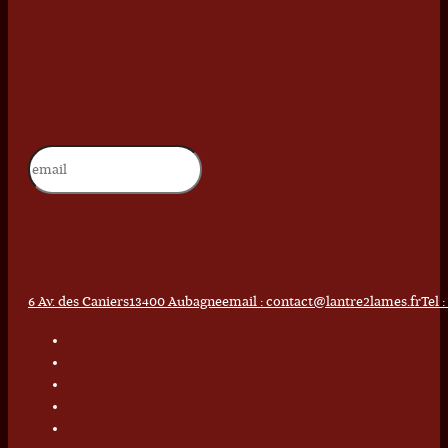
6 Av. des Caniers
13400 Aubagne
email : contact@lantre2lames.fr
Tel 