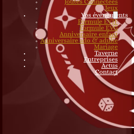
Joutes Connectées
Jeux
Vos événements
Formule EVJF
Formule EVG
Anniversaire enfant
Anniversaire ado & adulte
Mariage
Taverne
Entreprises
Actus
Contact
0
Cadeaux
Votre panier est vide.