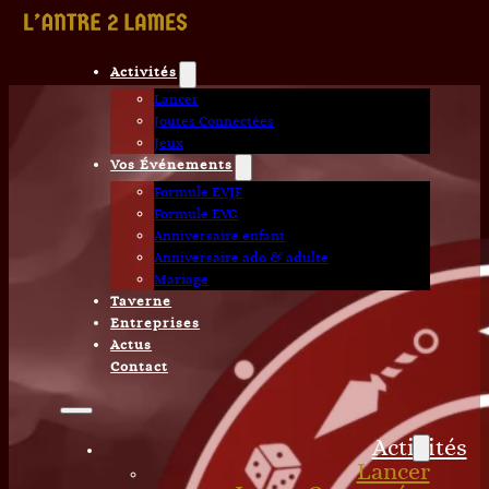
Activités
Lancer
Joutes Connectées
Jeux
Vos Événements
Formule EVJF
Formule EVG
Anniversaire enfant
Anniversaire ado & adulte
Mariage
Taverne
Entreprises
Actus
Contact
Activités
Lancer