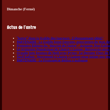
Dimanche (Fermé)
Actus de l'antre
“Antre” dans la Guilde des lanceurs : L’abonnement idéal !
PARTENAIRE : La Guilde Saint Georges, association de jeux de
Première Édition du “Marché de l’Antre” : Artisans, Pop Cult
Le Grimoire Numérique de L’Antre 2 Lames : Retrouvez-nous pa
Grande Jam Session de Noël avec Pymp : Le Dernier Choc de l
Tarif Enfant : Nouveauté à L’Antre 2 Lames pour initier nos je
PARTENAIRE : La Fromagerie Bellon à Aubagne