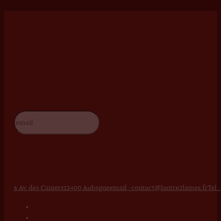
6 Av. des Caniers
13400 Aubagne
email : contact@lantre2lames.fr
Tel 