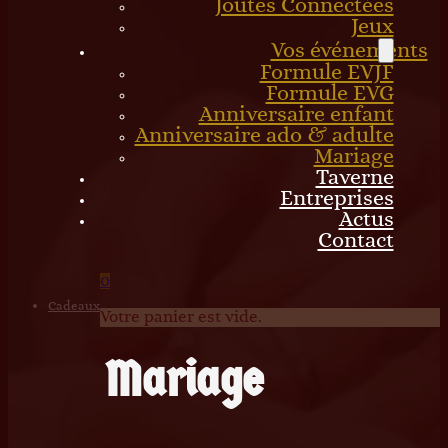
Joutes Connectées
Jeux
Vos événements
Formule EVJF
Formule EVG
Anniversaire enfant
Anniversaire ado & adulte
Mariage
Taverne
Entreprises
Actus
Contact
0
Cadeaux
Votre panier est vide.
Mariage