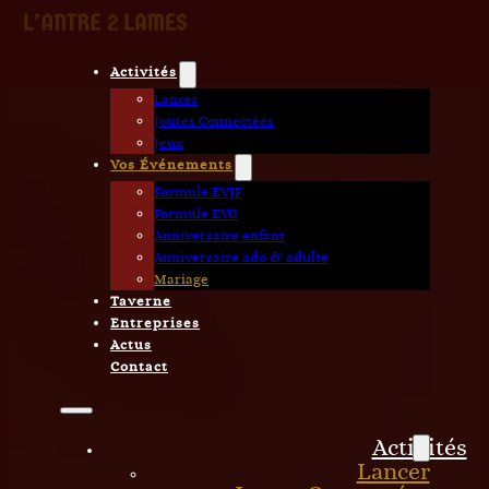
Activités
Lancer
Joutes Connectées
Jeux
Vos Événements
Formule EVJF
Formule EVG
Anniversaire enfant
Anniversaire ado & adulte
Mariage
Taverne
Entreprises
Actus
Contact
Activités
Lancer