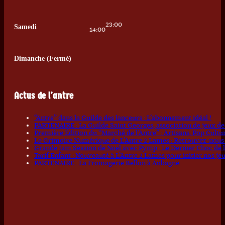
23:00
Samedi
14:00
Dimanche (Fermé)
Actus de l'antre
“Antre” dans la Guilde des lanceurs : L’abonnement idéal !
PARTENAIRE : La Guilde Saint Georges, association de jeux de
Première Édition du “Marché de l’Antre” : Artisans, Pop Cult
Le Grimoire Numérique de L’Antre 2 Lames : Retrouvez-nous pa
Grande Jam Session de Noël avec Pymp : Le Dernier Choc de l
Tarif Enfant : Nouveauté à L’Antre 2 Lames pour initier nos je
PARTENAIRE : La Fromagerie Bellon à Aubagne