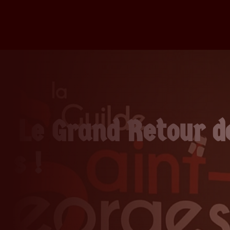
: Le Grand Retour d
es !