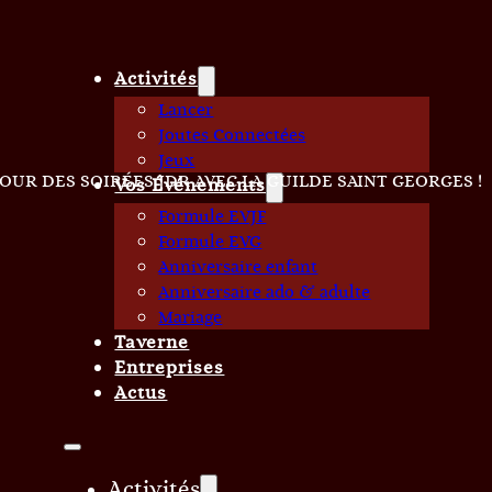
Activités
Lancer
Joutes Connectées
Jeux
OUR DES SOIRÉES JDR AVEC LA GUILDE SAINT GEORGES !
Vos Événements
Formule EVJF
Formule EVG
Anniversaire enfant
Anniversaire ado & adulte
Mariage
Taverne
Entreprises
Actus
Activités