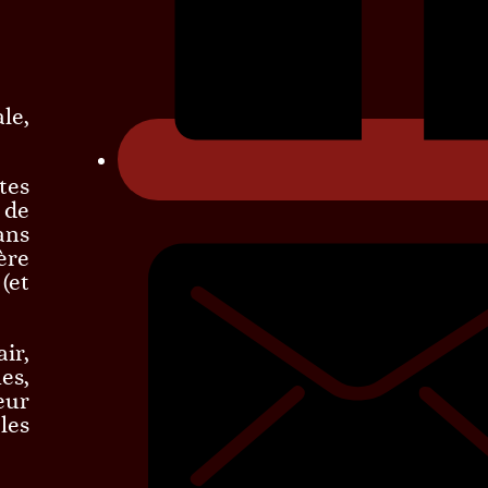
le,
tes
 de
ans
ère
(et
ir,
es,
eur
les