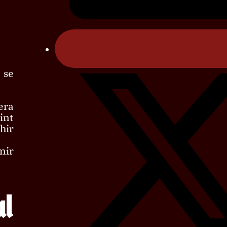
 se
ra
int
hir
nir
al