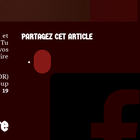
PARTAGEZ CET ARTICLE
 et
 Tu
vos
ire
DR)
oup
 19
re