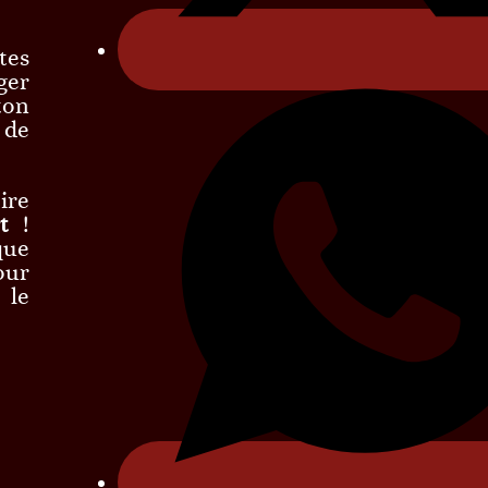
tes
ger
ton
 de
ire
t
!
que
our
 le